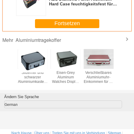
Hard Case feuchtigkeitsfest für
verpackende Taschenlampe
Fortsetzen
Aluminiumtragekoffer
Mehr
Doktor-
Silberner und
Eisen-Grey
Verschließbares
Mittlere 
um First
schwarzer
Aluminum
Aluminiumuhr-
Alumin
 * 135 *
Aluminiumkasten-
Watches Display
Einkommen für 37
Waffenko
0mm
Aluminiumdoktor
Box-
Uhren rotes
Silber Alu
Carrying Case der
Aluminiumuhr
ledernes Material
Diam
ersten Hilfe
Carry Case
PUs
Handgu
Ändern Sie Sprache
German
Nach Hause
|
Über uns
|
Treten Sie mit uns in Verbindung
|
Sitemap
|