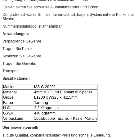
Galvanisieren Sie schwarze Aluminiumränder und Ecken.
Der große schwarze Griff, der für einfach ist, tragen. System mit vier Klinken für
Sicherheit.
Nummernschildlogo ist annehmbar
Anwendungen:
Verpackende Gewehre.
Tragen Sie Pistolen,
Schützen Sie Gewehre.
Tragen Sie Gewehr.
Transport
Spezifikationen:
Muster
MS-G-20201
Material
4mm MDF und Diamant ABSpanel
Größe
L1200 x W325 x H115mm
Farbe
Tarnung
N.W.
2,2 Kilogramm
G.W.4
4 Kilogramm
Verpackung
1pcs/bubble Tasche, 4 Kästen/Karton
Wettbewerbsvorteil:
1, gute Qualität, konkurrenzfähiger Preis und schnelle Lieferung.