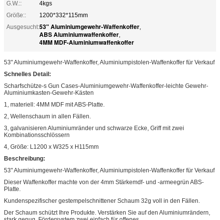
G.W.::
4kgs
Größe::
1200*332*115mm
53" Aluminiumgewehr-Waffenkoffer
Ausgesucht:
,
ABS Aluminiumwaffenkoffer
,
4MM MDF-Aluminiumwaffenkoffer
53" Aluminiumgewehr-Waffenkoffer, Aluminiumpistolen-Waffenkoffer für Verkauf
Schnelles Detail:
Scharfschütze-s Gun Cases-Aluminiumgewehr-Waffenkoffer-leichte Gewehr-
Aluminiumkasten-Gewehr-Kästen
1, materiell: 4MM MDF mit ABS-Platte.
2, Wellenschaum in allen Fällen.
3, galvanisieren Aluminiumränder und schwarze Ecke, Griff mit zwei
Kombinationsschlössern
4, Größe: L1200 x W325 x H115mm
Beschreibung:
53" Aluminiumgewehr-Waffenkoffer, Aluminiumpistolen-Waffenkoffer für Verkauf
Dieser Waffenkoffer machte von der 4mm Stärkemdf- und -armeegrün ABS-
Platte.
Kundenspezifischer gestempelschnittener Schaum 32g voll in den Fällen.
Der Schaum schützt Ihre Produkte. Verstärken Sie auf den Aluminiumrändern,
stark genug. Fördersystem zwei einfach für offenes.