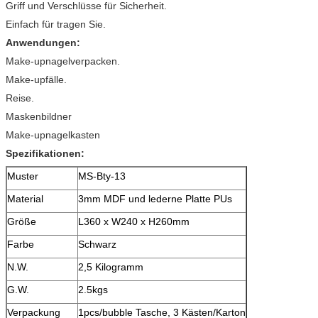
Griff und Verschlüsse für Sicherheit.
Einfach für tragen Sie.
Anwendungen:
Make-upnagelverpacken.
Make-upfälle.
Reise.
Maskenbildner
Make-upnagelkasten
Spezifikationen:
Muster
MS-Bty-13
Material
3mm MDF und lederne Platte PUs
Größe
L360 x W240 x H260mm
Farbe
Schwarz
N.W.
2,5 Kilogramm
G.W.
2.5kgs
Verpackung
1pcs/bubble Tasche, 3 Kästen/Karton