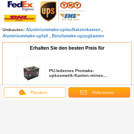
Aluminiummake-uplaufkatzenkasten
Umbauten:
,
Aluminiummake-upfall
Berufsmake-upzugkasten
,
Erhalten Sie den besten Preis für
PU-ledernes Promake-
upkosmetik-Kasten-reines
Schwarzes
Plaudern
Referenzen
Fortsetzen
Promake-upfall
Mehr