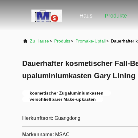
Haus
Produkte
Zu Hause
>
Produits
>
Promake-Upfall
>
Dauerhafter k
Dauerhafter kosmetischer Fall-B
upaluminiumkasten Gary Lining 
kosmetischer Zugaluminiumkasten
verschließbarer Make-upkasten
Herkunftsort:
Guangdong
Markenname:
MSAC