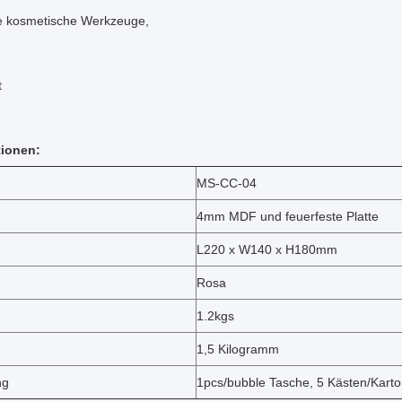
e kosmetische Werkzeuge,
t
tionen:
MS-CC-04
4mm MDF und feuerfeste Platte
L220 x W140 x H180mm
Rosa
1.2kgs
1,5 Kilogramm
ng
1pcs/bubble Tasche, 5 Kästen/Kart