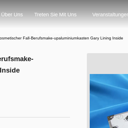
Über Uns
Treten Sie Mit Uns
Veranstaltunge
In Verbindung
osmetischer Fall-Berufsmake-upaluminiumkasten Gary Lining Inside
erufsmake-
Inside