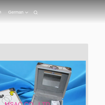
n
German