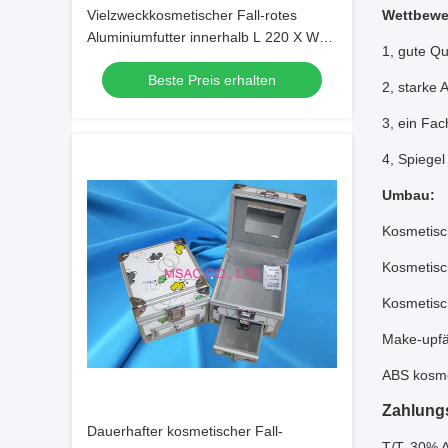
Vielzweckkosmetischer Fall-rotes
Wettbewer
Aluminiumfutter innerhalb L 220 X W
1, gute Qu
150 X H 180mm
Beste Preis erhalten
2, starke
3, ein Fac
4, Spiegel
Umbau:
Kosmetisc
Kosmetisc
Kosmetisc
Make-upfä
ABS kosme
Zahlung
Dauerhafter kosmetischer Fall-
T/T, 30% 