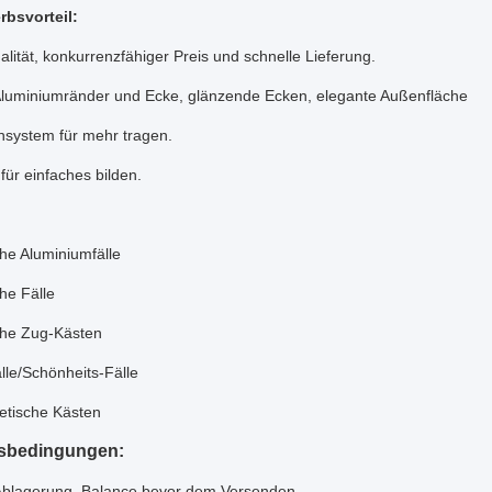
bsvorteil:
alität, konkurrenzfähiger Preis und schnelle Lieferung.
 Aluminiumränder und Ecke, glänzende Ecken, elegante Außenfläche
hsystem für mehr tragen.
 für einfaches bilden.
he Aluminiumfälle
he Fälle
he Zug-Kästen
lle/Schönheits-Fälle
tische Kästen
sbedingungen:
Ablagerung, Balance bevor dem Versenden.