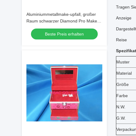
Tragen Si
Aluminiummetallmake-upfall, großer
Anzeige
Raum schwarzer Diamond Pro Makeup
Case
Dargestell
Beste Preis erhalten
Reise
Spezifika
Muster
Material
Größe
Farbe
N.W.
G.W.
Verpacku