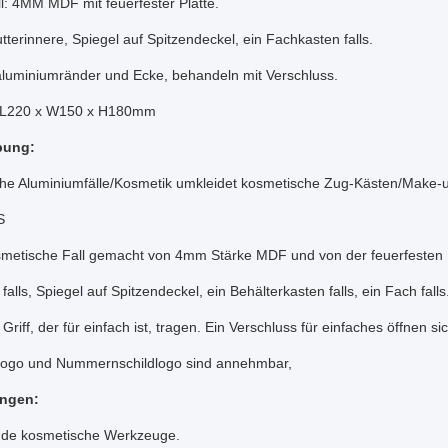
ll: 4MM MDF mit feuerfester Platte.
tterinnere, Spiegel auf Spitzendeckel, ein Fachkasten falls.
raluminiumränder und Ecke, behandeln mit Verschluss.
: L220 x W150 x H180mm
bung:
he Aluminiumfälle/Kosmetik umkleidet kosmetische Zug-Kästen/Make-u
S
smetische Fall gemacht von 4mm Stärke MDF und von der feuerfesten P
falls, Spiegel auf Spitzendeckel, ein Behälterkasten falls, ein Fach falls
Griff, der für einfach ist, tragen. Ein Verschluss für einfaches öffnen sic
logo und Nummernschildlogo sind annehmbar,
ngen:
de kosmetische Werkzeuge.