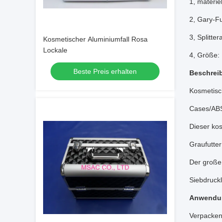
1, materie
2, Gary-Fu
3, Splitte
Kosmetischer Aluminiumfall Rosa
Lockale
4, Größe
Beste Preis erhalten
Beschrei
Kosmetisc
Cases/AB
Dieser ko
Graufutter 
Der große 
Siebdruck
Anwendu
Verpacken