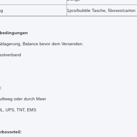
ng
1pcs/bubble Tasche, 5boxes/carton
sbedingungen
Ablagerung, Balance bevor dem Versenden.
estverband
:
uftweg oder durch Meer
HL, UPS, TNT, EMS
bsvorteil: