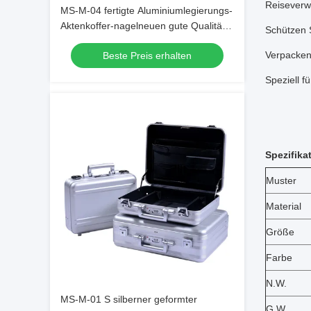
Reisever
MS-M-04 fertigte Aluminiumlegierungs-
Aktenkoffer-nagelneuen gute Qualitäts-
Schützen 
Aluminiumtragekoffer besonders an
Verpacken
Beste Preis erhalten
Speziell f
Spezifika
Muster
Material
Größe
Farbe
N.W.
MS-M-01 S silberner geformter
G.W.