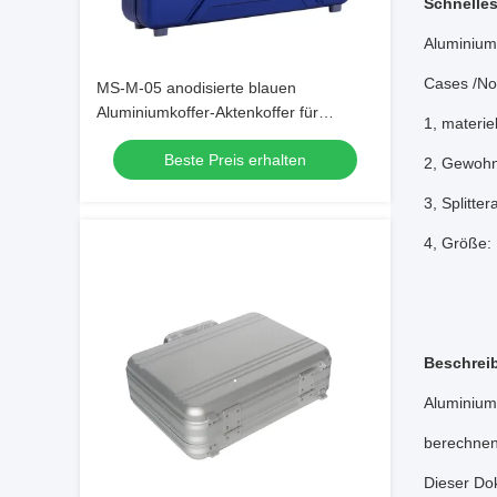
Schnelles
Aluminium
Cases /No
MS-M-05 anodisierte blauen
Aluminiumkoffer-Aktenkoffer für
1, materi
Verkauf vorbildliches Case
Beste Preis erhalten
2, Gewohn
3, Splitt
4, Größe
Beschrei
Aluminium
berechnen
Dieser Do