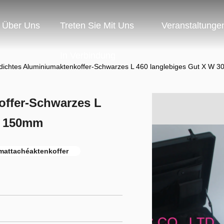
Über Uns
Treten Sie Mit Uns
Veranstaltunge
In Verbindung
ichtes Aluminiumaktenkoffer-Schwarzes L 460 langlebiges Gut X W 
offer-Schwarzes L
H 150mm
mattachéaktenkoffer