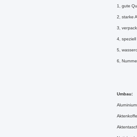
1, gute Qu
2, starke
3, verpack
4, speziel
5, wasserd
6, Nummer
Umbau:
Aluminium
Aktenkoffe
Aktentasc