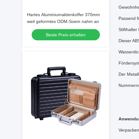
Gewohnhei
Hartes Aluminiumaktenkoffer 370mm
Passend f
weit geformtes ODM-Soem nahm an
Stifthalter
Beste Preis erhalten
Dieser AB
Wasserdich
Fördersyst
Der Metall
Nummernsc
Anwendu
Verpacken