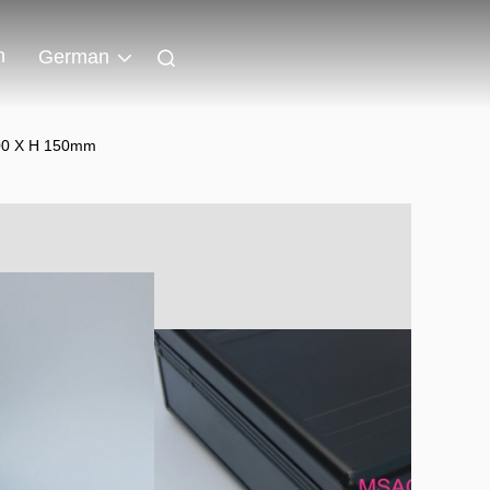
n
German
300 X H 150mm