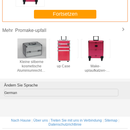
Fortsetzen
Promake-upfall
Mehr
ischer
Kleine silberne
3 in 1 Pro Make-
Rosa lederner
Berufsalu
g-
kosmetische
up Case
Make-
Fall für
umkasten
Aluminiumrechtssache
uplaufkatzen-
Tool
oiletry
250 x 170 x
Kasten mit
p Case
170mm innerhalb
Rädern
 Behälter
der Behälter
Ändern Sie Sprache
German
Nach Hause
|
Über uns
|
Treten Sie mit uns in Verbindung
|
Sitemap
|
Datenschutzrichtlinie