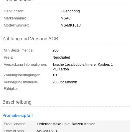
Herkunftsort:
Guangdong
Markenname:
MSAC
Modellnummer:
MS-MK1613
Zahlung und Versand AGB
Min Bestellmenge:
200
Preis:
Negotiated
Verpackung Informationen:
Tasche 1pcs/bubble/innerer Kasten, 1
PC/Karton
Zahlungsbedingungen:
T/T
Versorgungsmaterial-
2000pcs/month
Fähigkeit:
Beschreibung
Promake-upfall
Produktname:
Lederner Make-uplaufkatzen-Kasten
Entwurf nein.:
MS-MK1613