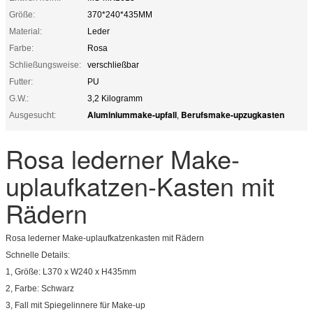
Größe:
370*240*435MM
Material:
Leder
Farbe:
Rosa
Schließungsweise:
verschließbar
Futter:
PU
G.W.:
3,2 Kilogramm
Aluminiummake-upfall
Berufsmake-upzugkasten
Ausgesucht:
,
Rosa lederner Make-
uplaufkatzen-Kasten mit
Rädern
Rosa lederner Make-uplaufkatzenkasten mit Rädern
Schnelle Details:
1, Größe: L370 x W240 x H435mm
2, Farbe: Schwarz
3, Fall mit Spiegelinnere für Make-up