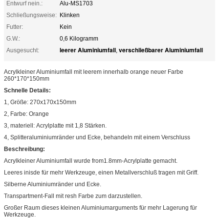
Entwurf nein.:
Alu-MS1703
Schließungsweise:
Klinken
Futter:
Kein
G.W.:
0,6 Kilogramm
leerer Aluminiumfall
verschließbarer Aluminiumfall
Ausgesucht:
,
Acrylkleiner Aluminiumfall mit leerem innerhalb orange neuer Farbe
260*170*150mm
Schnelle Details:
1, Größe: 270x170x150mm
2, Farbe: Orange
3, materiell:
Acrylplatte mit 1,8 Stärken.
4,
Splitteraluminiumränder und Ecke, behandeln mit einem Verschluss
Beschreibung:
Acrylkleiner Aluminiumfall wurde from1.8mm-Acrylplatte gemacht.
Leeres inisde für mehr Werkzeuge, einen Metallverschluß tragen mit Griff.
Silberne Aluminiumränder und Ecke.
Transpartment-Fall mit resh Farbe zum darzustellen.
Großer Raum dieses kleinen Aluminiumarguments für mehr Lagerung für
Werkzeuge.